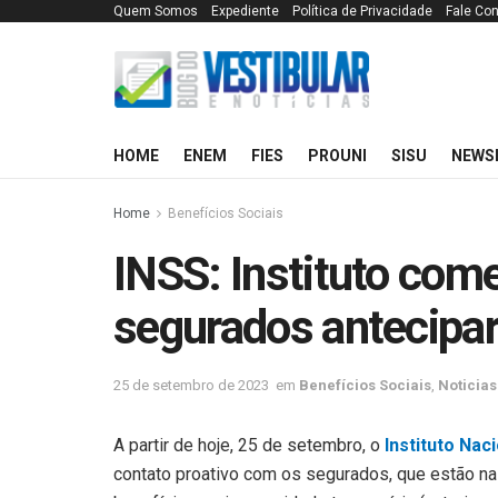
Quem Somos
Expediente
Política de Privacidade
Fale Co
HOME
ENEM
FIES
PROUNI
SISU
NEWS
Home
Benefícios Sociais
INSS: Instituto come
segurados antecipa
25 de setembro de 2023
em
Benefícios Sociais
,
Noticias
A partir de hoje, 25 de setembro, o
Instituto Nac
contato proativo com os segurados, que estão na 