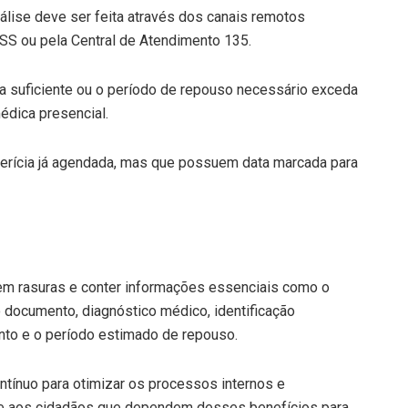
lise deve ser feita através dos canais remotos
NSS ou pela Central de Atendimento 135.
a suficiente ou o período de repouso necessário exceda
édica presencial.
erícia já agendada, mas que possuem data marcada para
em rasuras e conter informações essenciais como o
documento, diagnóstico médico, identificação
ento e o período estimado de repouso.
ntínuo para otimizar os processos internos e
nte aos cidadãos que dependem desses benefícios para