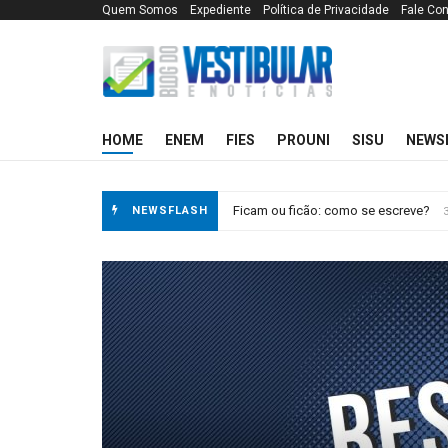
Quem Somos
Expediente
Política de Privacidade
Fale Co
Blog do Vesti
HOME
ENEM
FIES
PROUNI
SISU
NEWS
Acumulo ou acúmulo: como se escr
NEWSFLASH