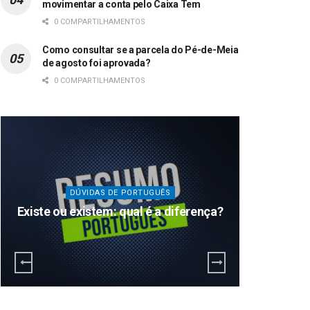
movimentar a conta pelo Caixa Tem
0 COMPARTILHAMENTOS
Como consultar se a parcela do Pé-de-Meia
de agosto foi aprovada?
0 COMPARTILHAMENTOS
DÚVIDAS DE PORTUGUÊS
Existe ou existem: qual é a diferença?
Ficam o