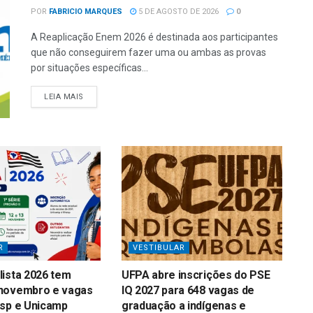
POR
FABRICIO MARQUES
5 DE AGOSTO DE 2026
0
A Reaplicação Enem 2026 é destinada aos participantes
que não conseguirem fazer uma ou ambas as provas
por situações específicas...
LEIA MAIS
R
VESTIBULAR
ista 2026 tem
UFPA abre inscrições do PSE
novembro e vagas
IQ 2027 para 648 vagas de
esp e Unicamp
graduação a indígenas e