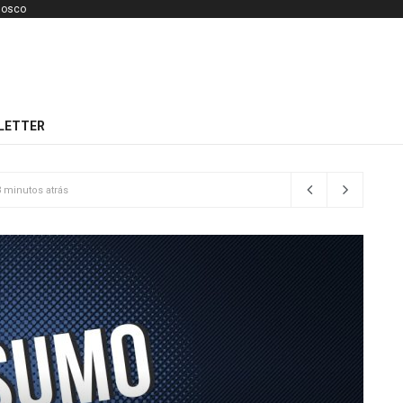
nosco
bular
LETTER
eve?
4 horas atrás