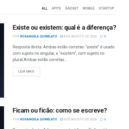
ALL
APPS
GADGET
MOBILE
STARTUP
Existe ou existem: qual é a diferença?
POR
ROSANGELA QUINELATO
8 DE AGOSTO DE 2026
0
Resposta direta: Ambas estão corretas: “existe” é usado
com sujeito no singular, e “existem”, com sujeito no
plural.Ambas estão corretas:...
LEIA MAIS
Ficam ou ficão: como se escreve?
POR
ROSANGELA QUINELATO
8 DE AGOSTO DE 2026
0