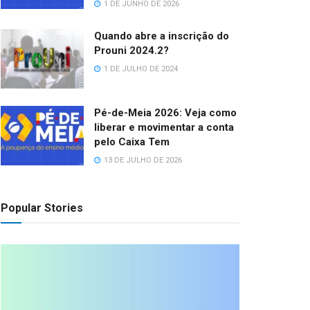
1 DE JUNHO DE 2026
Quando abre a inscrição do
ÚVIDAS DE PORTUGUÊS
Prouni 2024.2?
Ficam ou ficão: como se escre
1 DE JULHO DE 2024
OR
ROSANGELA QUINELATO
8 DE AGOSTO DE 2026
Pé-de-Meia 2026: Veja como
liberar e movimentar a conta
pelo Caixa Tem
13 DE JULHO DE 2026
Popular Stories