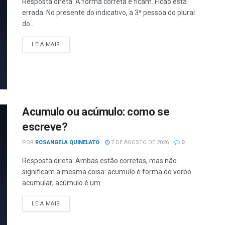
Resposta direta: A forma correta é ficam. Ficão está
errada. No presente do indicativo, a 3ª pessoa do plural
do...
LEIA MAIS
Acumulo ou acúmulo: como se
escreve?
POR
ROSANGELA QUINELATO
7 DE AGOSTO DE 2026
0
Resposta direta: Ambas estão corretas, mas não
significam a mesma coisa: acumulo é forma do verbo
acumular; acúmulo é um...
LEIA MAIS