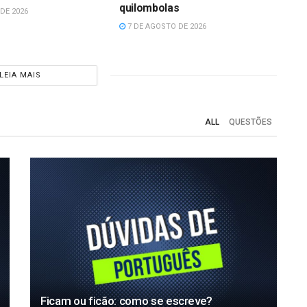
quilombolas
DE 2026
7 DE AGOSTO DE 2026
LEIA MAIS
ALL
QUESTÕES
DÚVIDAS DE PORTUGUÊS
S
Acordasse ou acorda-se: qual é a
o certo?
diferença?
Ficam ou ficão: como se escreve?