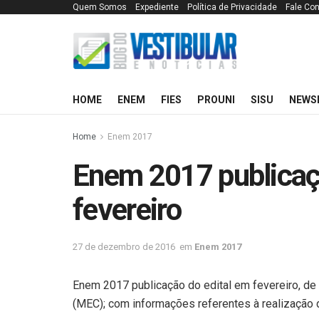
Quem Somos
Expediente
Política de Privacidade
Fale Co
HOME
ENEM
FIES
PROUNI
SISU
NEWS
Home
Enem 2017
Enem 2017 publicaç
fevereiro
27 de dezembro de 2016
em
Enem 2017
Enem 2017 publicação do edital em fevereiro, de
(MEC); com informações referentes à realização