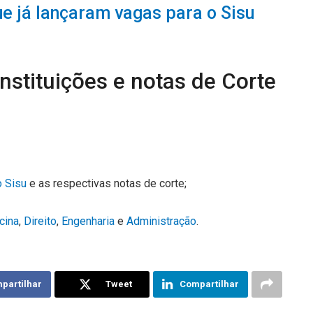
ue já lançaram vagas para o Sisu
Instituições e notas de Corte
o
o Sisu
e as respectivas notas de corte;
cina
,
Direito
,
Engenharia
e
Administração
.
partilhar
Tweet
Compartilhar