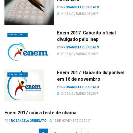
POR
ROSANGELA QUINELATO
14 DE NOVEMBRO DE 2017
Enem 2017: Gabarito oficial
ENEM 2017
divulgado pelo Inep
POR
ROSANGELA QUINELATO
14 DE NOVEMBRO DE 2017
Enem 2017: Gabarito disponível
ENEM 2017
em 16 de novembro
POR
ROSANGELA QUINELATO
13 DE NOVEMBRO DE 2017
Enem 2017 cobra teste de chama
ENEM 2017
POR
ROSANGELA QUINELATO
12 DE NOVEMBRO DE 2017