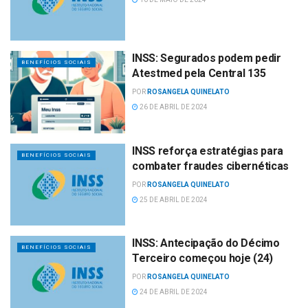
INSS: Segurados podem pedir
BENEFÍCIOS SOCIAIS
Atestmed pela Central 135
POR
ROSANGELA QUINELATO
26 DE ABRIL DE 2024
INSS reforça estratégias para
BENEFÍCIOS SOCIAIS
combater fraudes cibernéticas
POR
ROSANGELA QUINELATO
25 DE ABRIL DE 2024
INSS: Antecipação do Décimo
BENEFÍCIOS SOCIAIS
Terceiro começou hoje (24)
POR
ROSANGELA QUINELATO
24 DE ABRIL DE 2024