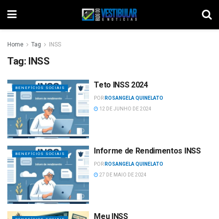
Home
Tag
INSS
Tag:
INSS
Teto INSS 2024
BENEFÍCIOS SOCIAIS
POR
ROSANGELA QUINELATO
12 DE JUNHO DE 2024
Informe de Rendimentos INSS
BENEFÍCIOS SOCIAIS
POR
ROSANGELA QUINELATO
27 DE MAIO DE 2024
Meu INSS