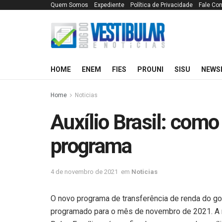
Quem Somos
Expediente
Política de Privacidade
Fale Co
HOME
ENEM
FIES
PROUNI
SISU
NEWS
Home
Noticias
Auxílio Brasil: como
programa
4 de novembro de 2021
em
Noticias
O novo programa de transferência de renda do go
programado para o mês de novembro de 2021. A m