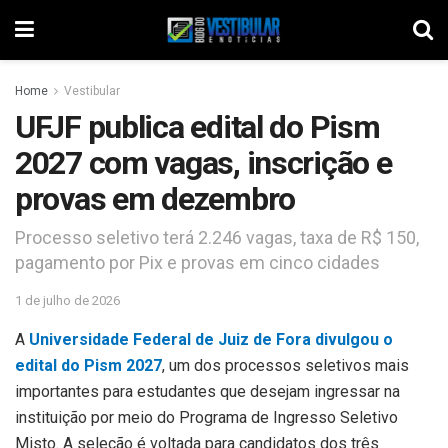
Home
Vestibular
UFJF publica edital do Pism
2027 com vagas, inscrição e
provas em dezembro
Processo seletivo terá 2.246 vagas, taxa de R$ 150,
pagamento por Pix e provas em cinco cidades
1 de julho de 2026
A
Universidade Federal de Juiz de Fora divulgou o
edital do Pism 2027
, um dos processos seletivos mais
importantes para estudantes que desejam ingressar na
instituição por meio do Programa de Ingresso Seletivo
Misto. A seleção é voltada para candidatos dos três