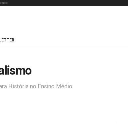
nosco
LETTER
alismo
ara História no Ensino Médio