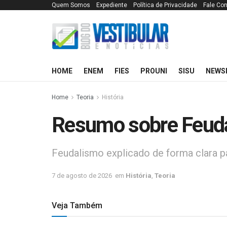
Quem Somos
Expediente
Política de Privacidade
Fale Co
HOME
ENEM
FIES
PROUNI
SISU
NEWS
Home
Teoria
História
Resumo sobre Feud
Feudalismo explicado de forma clara p
7 de agosto de 2026
em
História
,
Teoria
Veja Também