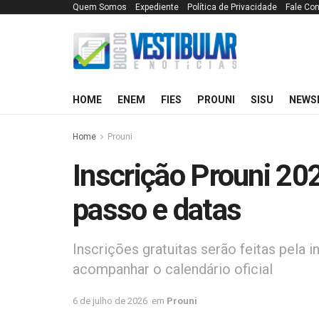
Quem Somos
Expediente
Política de Privacidade
Fale Co
HOME
ENEM
FIES
PROUNI
SISU
NEWS
Home
Prouni
Inscrição Prouni 20
passo e datas
Inscrições gratuitas serão feitas pela 
acompanhar o calendário oficial
6 de julho de 2026
em
Prouni