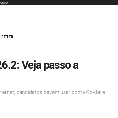
nosco
LETTER
26.2: Veja passo a
internet; candidatos devem usar conta Gov.br e