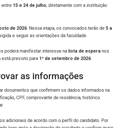
 entre
15 e 24 de julho
, diretamente com a instituição
osto de 2026
. Nessa etapa, os convocados terão de
5 a
gida e seguir as orientações da faculdade.
s poderá manifestar interesse na
lista de espera
nos
a está previsto para
1º de setembro de 2026
.
ovar as informações
ntar documentos que confirmem os dados informados na
ificação, CPF, comprovante de residência, histórico
r.
os adicionais de acordo com o perfil do candidato. Por
ade logo após a divulgação do resultado e verificar quais