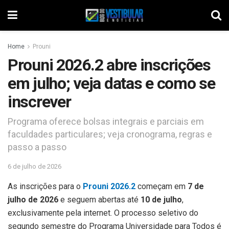
Home
Prouni
Prouni 2026.2 abre inscrições
em julho; veja datas e como se
inscrever
Programa oferece bolsas integrais e parciais em
faculdades particulares; veja cronograma, regras e
passo a passo
6 de julho de 2026
As inscrições para o
Prouni 2026.2
começam em
7 de
julho de 2026
e seguem abertas até
10 de julho
,
exclusivamente pela internet. O processo seletivo do
segundo semestre do Programa Universidade para Todos é