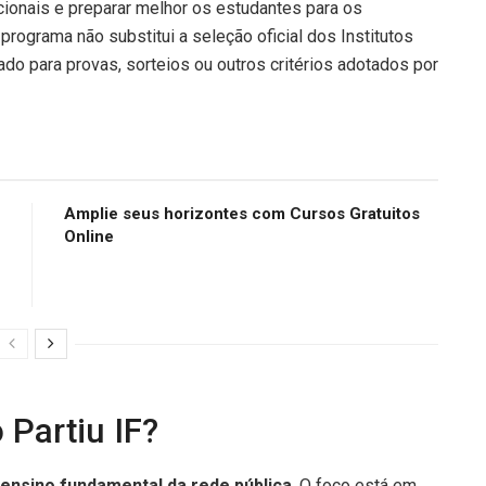
cionais e preparar melhor os estudantes para os
programa não substitui a seleção oficial dos Institutos
ado para provas, sorteios ou outros critérios adotados por
Amplie seus horizontes com Cursos Gratuitos
Online
 Partiu IF?
 ensino fundamental da rede pública
. O foco está em