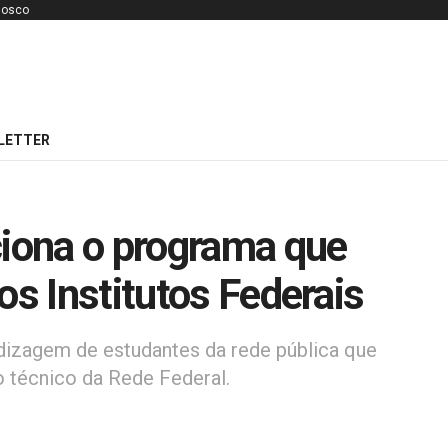
nosco
LETTER
ciona o programa que
os Institutos Federais
dizagem de estudantes da rede pública que
 técnico da Rede Federal.