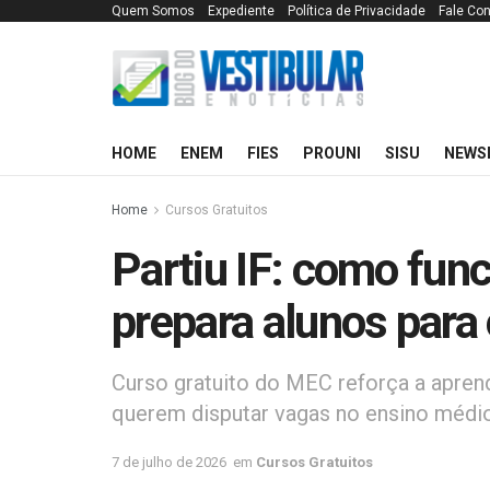
Quem Somos
Expediente
Política de Privacidade
Fale Co
HOME
ENEM
FIES
PROUNI
SISU
NEWS
Home
Cursos Gratuitos
Partiu IF: como fun
prepara alunos para 
Curso gratuito do MEC reforça a apren
querem disputar vagas no ensino médio
7 de julho de 2026
em
Cursos Gratuitos