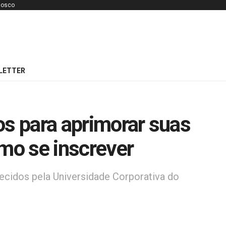
nosco
LETTER
os para aprimorar suas
omo se inscrever
erecidos pela Universidade Corporativa do