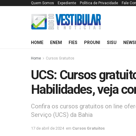
Quem Somos
Expediente
Política de Privacidade
Fale Co
HOME
ENEM
FIES
PROUNI
SISU
NEWS
Home
Cursos Gratuitos
UCS: Cursos gratuit
Habilidades, veja c
Confira os cursos gratuitos on line of
Serviço (UCS) da Bahia
17 de abril de 2024
em
Cursos Gratuitos