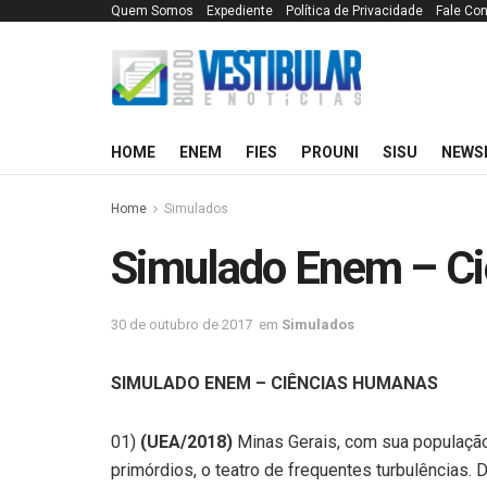
Quem Somos
Expediente
Política de Privacidade
Fale Co
HOME
ENEM
FIES
PROUNI
SISU
NEWS
Home
Simulados
Simulado Enem – C
30 de outubro de 2017
em
Simulados
SIMULADO ENEM – CIÊNCIAS HUMANAS
01)
(UEA/2018)
Minas Gerais, com sua população 
primórdios, o teatro de frequentes turbulências