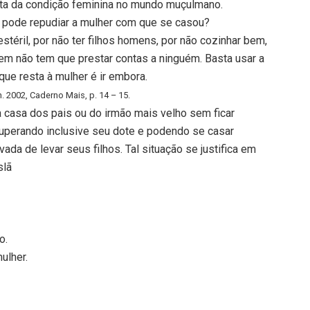
sta da condição feminina no mundo muçulmano.
m pode repudiar a mulher com que se casou?
stéril, por não ter filhos homens, por não cozinhar bem,
mem não tem que prestar contas a ninguém. Basta usar a
ue resta à mulher é ir embora.
. 2002, Caderno Mais, p. 14 – 15.
 casa dos pais ou do irmão mais velho sem ficar
uperando inclusive seu dote e podendo se casar
da de levar seus filhos. Tal situação se justifica em
slã
o.
ulher.