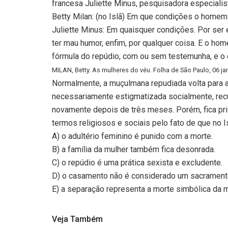
francesa Juliette Minus, pesquisadora especiali
Betty Milan: (no Islã) Em que condições o home
Juliette Minus: Em quaisquer condições. Por ser e
ter mau humor, enfim, por qualquer coisa. E o ho
fórmula do repúdio, com ou sem testemunha, e o q
MILAN, Betty. As mulheres do véu. Folha de São Paulo, 06 jan
Normalmente, a muçulmana repudiada volta para a
necessariamente estigmatizada socialmente, rec
novamente depois de três meses. Porém, fica priva
termos religiosos e sociais pelo fato de que no I
A) o adultério feminino é punido com a morte.
B) a família da mulher também fica desonrada.
C) o repúdio é uma prática sexista e excludente.
D) o casamento não é considerado um sacrament
E) a separação representa a morte simbólica da m
Veja Também