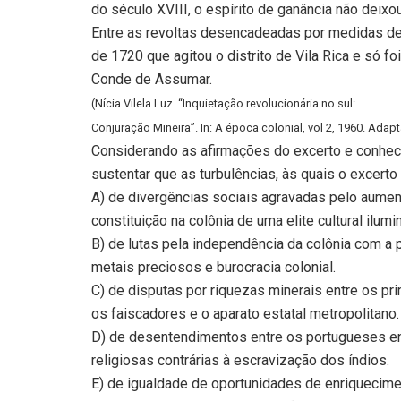
do século XVIII, o espírito de ganância não deix
Entre as revoltas desencadeadas por medidas de
de 1720 que agitou o distrito de Vila Rica e só 
Conde de Assumar.
(Nícia Vilela Luz. “Inquietação revolucionária no sul:
Conjuração Mineira”. In: A época colonial, vol 2, 1960. Adap
Considerando as afirmações do excerto e conhecim
sustentar que as turbulências, às quais o excerto
A) de divergências sociais agravadas pelo aumen
constituição na colônia de uma elite cultural ilumin
B) de lutas pela independência da colônia com a
metais preciosos e burocracia colonial.
C) de disputas por riquezas minerais entre os p
os faiscadores e o aparato estatal metropolitano.
D) de desentendimentos entre os portugueses en
religiosas contrárias à escravização dos índios.
E) de igualdade de oportunidades de enriquecim