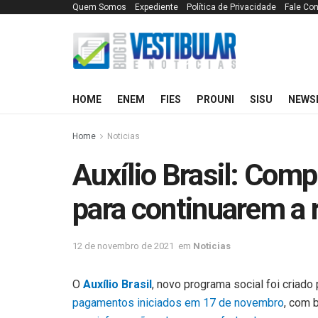
Quem Somos
Expediente
Política de Privacidade
Fale Co
HOME
ENEM
FIES
PROUNI
SISU
NEWS
Home
Noticias
Auxílio Brasil: Com
para continuarem a
12 de novembro de 2021
em
Noticias
O
Auxílio Brasil
, novo programa social foi criado
pagamentos iniciados em 17 de novembro
, com 