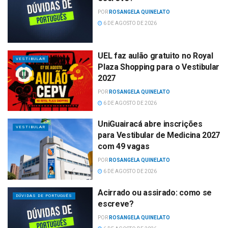
POR
ROSANGELA QUINELATO
6 DE AGOSTO DE 2026
UEL faz aulão gratuito no Royal
VESTIBULAR
Plaza Shopping para o Vestibular
2027
POR
ROSANGELA QUINELATO
6 DE AGOSTO DE 2026
UniGuairacá abre inscrições
VESTIBULAR
para Vestibular de Medicina 2027
com 49 vagas
POR
ROSANGELA QUINELATO
6 DE AGOSTO DE 2026
Acirrado ou assirado: como se
DÚVIDAS DE PORTUGUÊS
escreve?
POR
ROSANGELA QUINELATO