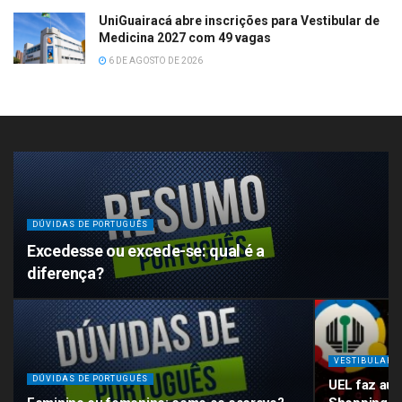
UniGuairacá abre inscrições para Vestibular de
Medicina 2027 com 49 vagas
6 DE AGOSTO DE 2026
DÚVIDAS DE PORTUGUÊS
Excedesse ou excede-se: qual é a
diferença?
VESTIBULAR
DÚVIDAS DE PORTUGUÊS
UEL faz aul