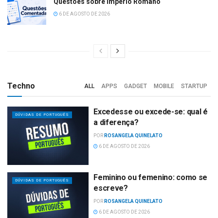
Questões sobre Império Romano
6 DE AGOSTO DE 2026
Techno
ALL
APPS
GADGET
MOBILE
STARTUP
Excedesse ou excede-se: qual é
DÚVIDAS DE PORTUGUÊS
a diferença?
POR
ROSANGELA QUINELATO
6 DE AGOSTO DE 2026
Feminino ou femenino: como se
DÚVIDAS DE PORTUGUÊS
escreve?
POR
ROSANGELA QUINELATO
6 DE AGOSTO DE 2026