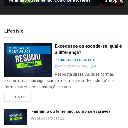
Feminino ou femenino: como se escreve?
Shopping pa
Lifestyle
Excedesse ou excede-se: qual é
DÚVIDAS DE
PORTUGUÊS
a diferença?
POR
ROSANGELA QUINELATO
6 DE AGOSTO DE 2026
0
Resposta direta: As duas formas
existem, mas não significam a mesma coisa. “Excede-se” é a
forma correta em construções como...
LEIA MAIS
Feminino ou femenino: como se escreve?
6 DE AGOSTO DE 2026