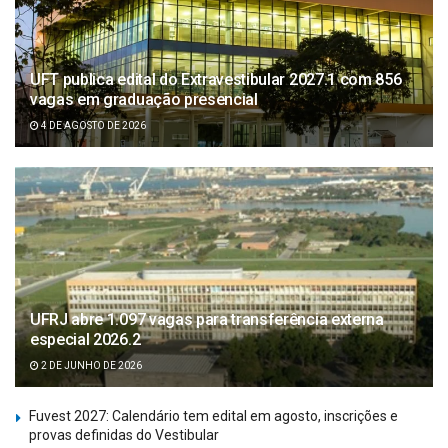
UFT publica edital do Extravestibular 2027.1 com 856
vagas em graduação presencial
4 DE AGOSTO DE 2026
UFRJ abre 1.097 vagas para transferência externa
especial 2026.2
2 DE JUNHO DE 2026
Fuvest 2027: Calendário tem edital em agosto, inscrições e
provas definidas do Vestibular