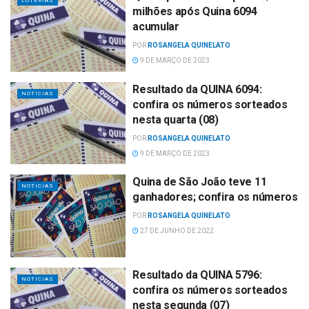
LOTERIAS
milhões após Quina 6094
acumular
POR
ROSANGELA QUINELATO
9 DE MARÇO DE 2023
Resultado da QUINA 6094:
NOTICIAS
confira os números sorteados
nesta quarta (08)
POR
ROSANGELA QUINELATO
9 DE MARÇO DE 2023
Quina de São João teve 11
NOTICIAS
ganhadores; confira os números
POR
ROSANGELA QUINELATO
27 DE JUNHO DE 2022
Resultado da QUINA 5796:
NOTICIAS
confira os números sorteados
nesta segunda (07)