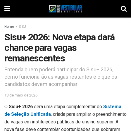
Home
SiSU
Sisu+ 2026: Nova etapa dará
chance para vagas
remanescentes
Entenda quem poderá participar do Sisu+ 2026,
como funcionarão as vagas restantes e o que os
candidatos devem acompanhar
18 de maio de 2026
O
Sisu+ 2026
será uma etapa complementar do
Sistema
de Seleção Unificada
, criada para ampliar o preenchimento
de vagas em instituições públicas de ensino superior. A
nova fase deve contemplar oportunidades que sobrarem