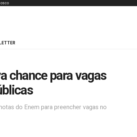
nosco
LETTER
va chance para vagas
blicas
notas do Enem para preencher vagas no