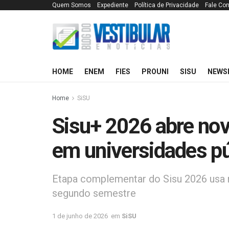
Quem Somos
Expediente
Política de Privacidade
Fale Co
HOME
ENEM
FIES
PROUNI
SISU
NEWS
Home
SiSU
Sisu+ 2026 abre no
em universidades pú
Etapa complementar do Sisu 2026 usa 
segundo semestre
1 de junho de 2026
em
SiSU