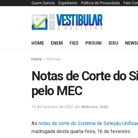
Quem Somos
Expediente
Política de Privacidade
Fale Co
HOME
ENEM
FIES
PROUNI
SISU
NEWS
Home
Noticias
Notas de Corte do S
pelo MEC
16 de fevereiro de 2022
em
Noticias
,
SiSU
As
notas de corte do Sistema de Seleção Unifica
madrugada desta quarta-feira, 16 de fevereiro.