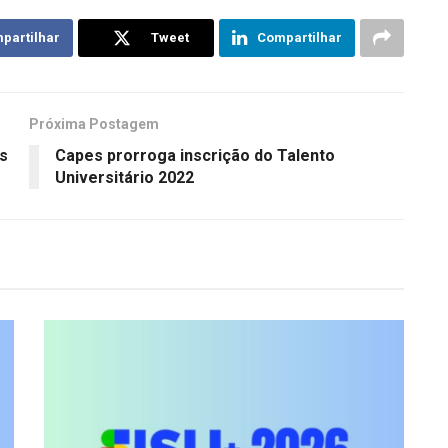
partilhar
Tweet
Compartilhar
Próxima Postagem
os
Capes prorroga inscrição do Talento
Universitário 2022