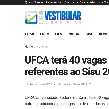
Quem Somos
Expediente
Política de Privacidade
Fale Co
HOME
ENEM
FIES
PROUNI
SISU
NEWS
Home
Noticias
UFCA terá 40 vagas
referentes ao Sisu 
23 de maio de 2019
em
Noticias
,
Sisu 2019-2
UFCA, Universidade Federal do Cariri, terá 40 va
outras graduações para ingresso de estudantes