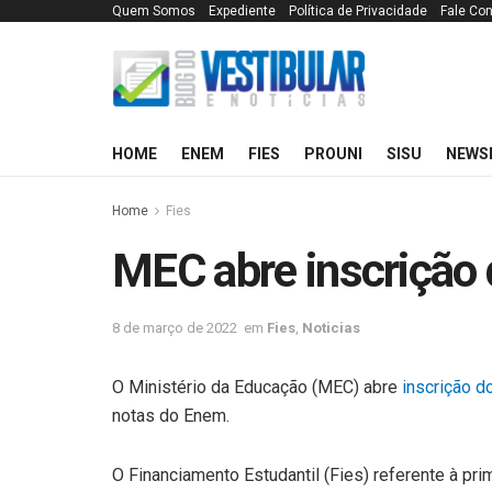
Quem Somos
Expediente
Política de Privacidade
Fale Co
HOME
ENEM
FIES
PROUNI
SISU
NEWS
Home
Fies
MEC abre inscrição 
8 de março de 2022
em
Fies
,
Noticias
O Ministério da Educação (MEC) abre
inscrição d
notas do Enem.
O Financiamento Estudantil (Fies) referente à pr