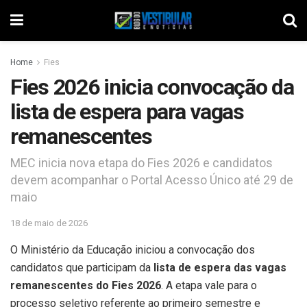
Home
Fies
Fies 2026 inicia convocação da
lista de espera para vagas
remanescentes
MEC inicia nova etapa do Fies 2026 e candidatos
devem acompanhar o Portal Acesso Único até 29 de
maio
18 de maio de 2026
O Ministério da Educação iniciou a convocação dos
candidatos que participam da
lista de espera das vagas
remanescentes do Fies 2026
. A etapa vale para o
processo seletivo referente ao primeiro semestre e