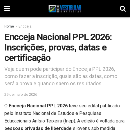
Home
Encceja
Encceja Nacional PPL 2026:
Inscrições, provas, datas e
certificação
Veja quem pode participar do Encceja PPL 2026,
como fazer a inscrição, quais são as datas, como
será a prova e quando saem os resultados.
29 de maio de 2026
O
Encceja Nacional PPL 2026
teve seu edital publicado
pelo Instituto Nacional de Estudos e Pesquisas
Educacionais Anísio Teixeira (Inep). A edição é voltada para
pessoas privadas de liberdade
e jovens sob medida