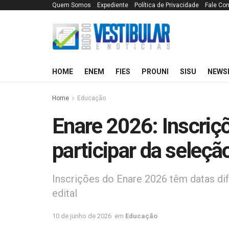
Quem Somos
Expediente
Política de Privacidade
Fale Co
HOME
ENEM
FIES
PROUNI
SISU
NEWS
Home
Educação
Enare 2026: Inscriç
participar da seleçã
Inscrições do Enare 2026 têm datas di
edital
10 de junho de 2026
em
Educação