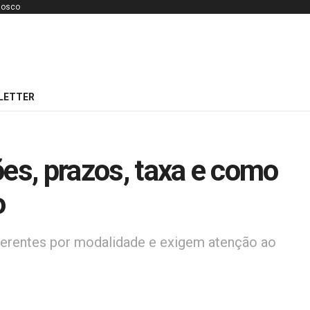
nosco
LETTER
ões, prazos, taxa e como
o
ferentes por modalidade e exigem atenção ao